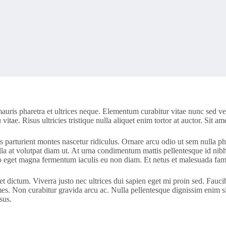
ris pharetra et ultrices neque. Elementum curabitur vitae nunc sed velit
tae. Risus ultricies tristique nulla aliquet enim tortor at auctor. Sit a
arturient montes nascetur ridiculus. Ornare arcu odio ut sem nulla pha
a at volutpat diam ut. At urna condimentum mattis pellentesque id nibh
sto eget magna fermentum iaculis eu non diam. Et netus et malesuada fame
 dictum. Viverra justo nec ultrices dui sapien eget mi proin sed. Fauci
ames. Non curabitur gravida arcu ac. Nulla pellentesque dignissim enim s
sus.