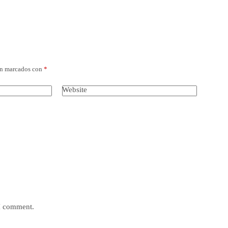
án marcados con
*
Website
 I comment.