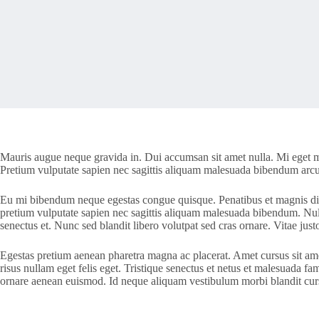
Mauris augue neque gravida in. Dui accumsan sit amet nulla. Mi eget mau
Pretium vulputate sapien nec sagittis aliquam malesuada bibendum arcu vi
Eu mi bibendum neque egestas congue quisque. Penatibus et magnis dis p
pretium vulputate sapien nec sagittis aliquam malesuada bibendum. Null
senectus et. Nunc sed blandit libero volutpat sed cras ornare. Vitae ju
Egestas pretium aenean pharetra magna ac placerat. Amet cursus sit amet
risus nullam eget felis eget. Tristique senectus et netus et malesuada f
ornare aenean euismod. Id neque aliquam vestibulum morbi blandit cur