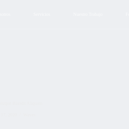
sotros
Servicios
Nuestro Trabajo
F
lutpat Blandit Aliquam
l 17, 2020
Waves