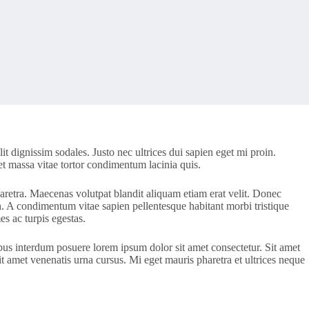
 dignissim sodales. Justo nec ultrices dui sapien eget mi proin.
met massa vitae tortor condimentum lacinia quis.
retra. Maecenas volutpat blandit aliquam etiam erat velit. Donec
. A condimentum vitae sapien pellentesque habitant morbi tristique
s ac turpis egestas.
bus interdum posuere lorem ipsum dolor sit amet consectetur. Sit amet
it amet venenatis urna cursus. Mi eget mauris pharetra et ultrices neque